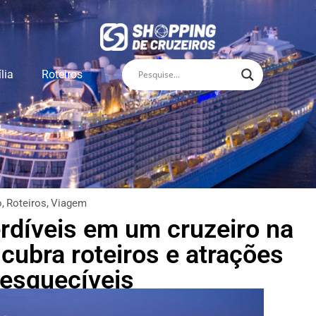
lia
Roteiros
o
,
Roteiros
,
Viagem
rdíveis em um cruzeiro na
cubra roteiros e atrações
nesquecíveis