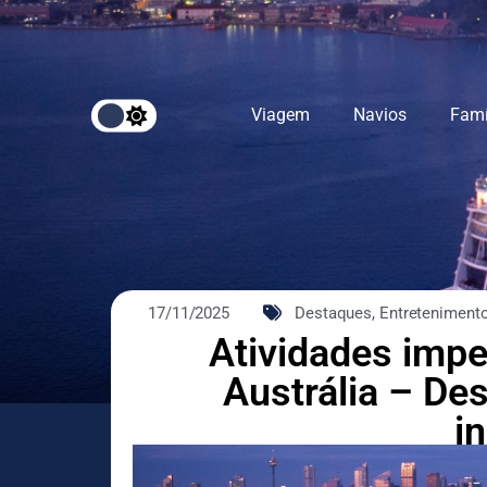
Viagem
Navios
Famí
17/11/2025
Destaques
,
Entreteniment
Atividades impe
Austrália – Des
i