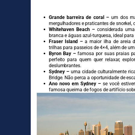
Grande barreira de coral –
um dos mai
mergulhadores e praticantes de snorkel, 
Whitehaven Beach –
considerada uma
branca e águas azul-turquesa, ideal para 
Fraser Island –
a maior ilha de areia d
trilhas para passeios de 4×4, além de um
Byron Bay –
famosa por suas praias par
perfeito para quem quer relaxar, explo
deslumbrantes.
Sydney –
uma cidade culturalmente ri
Bridge. Não perca a oportunidade de esca
Ano novo em Sydney –
se você estive
famosa queima de fogos de artifício sobr