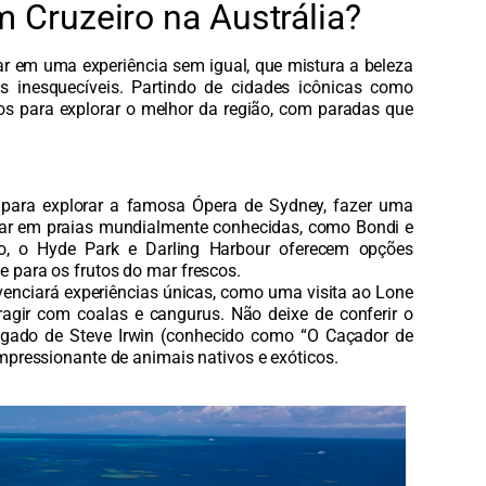
 Cruzeiro na Austrália?
ar em uma experiência sem igual, que mistura a beleza
des inesquecíveis. Partindo de cidades icônicas como
dos para explorar o melhor da região, com paradas que
 para explorar a famosa Ópera de Sydney, fazer uma
xar em praias mundialmente conhecidas, como Bondi e
ilo, o Hyde Park e Darling Harbour oferecem opções
 para os frutos do mar frescos.
venciará experiências únicas, como uma visita ao Lone
ragir com coalas e cangurus. Não deixe de conferir o
legado de Steve Irwin (conhecido como “O Caçador de
mpressionante de animais nativos e exóticos.