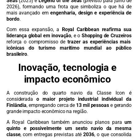
Seas
(2025) e
Legend of the Seas
(previsto para julho de
2026), formando uma frota que simboliza o que há de
mais avançado em
engenharia, design e experiência de
bordo
.
Com essa expansão, a
Royal Caribbean reafirma sua
liderança global em inovação
, e o
Shopping de Cruzeiros
reforça o compromisso de
trazer as experiências mais
icônicas do turismo marítimo mundial ao público
brasileiro
.
Inovação, tecnologia e
impacto econômico
A construção do quarto navio da Classe Icon é
considerada
o maior projeto industrial individual da
Finlândia
, empregando cerca de
13 mil pessoas
e gerando
grande impacto econômico na região.
A Royal Caribbean também anunciou planos para
um
quinto e possivelmente um sexto navio da mesma
classe
, com entregas previstas até
2036
, o que consolida